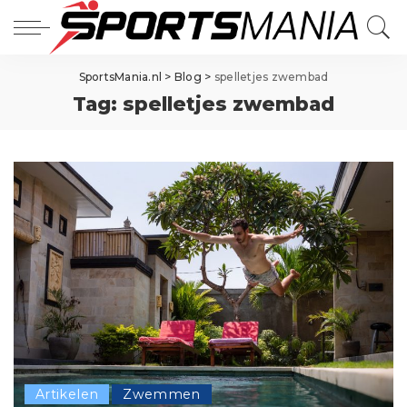
SportsMania.nl
>
Blog
>
spelletjes zwembad
Tag:
spelletjes zwembad
Artikelen
Zwemmen