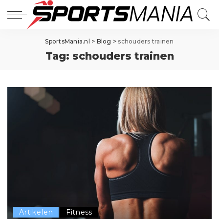
SportsMania.nl
>
Blog
>
schouders trainen
Tag:
schouders trainen
Artikelen
Fitness