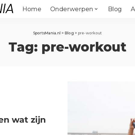
Home
Onderwerpen
Blog
A
Binnensporten
Outdoor
Fitness
Fietsen
Binnensporten
Outdoor
SportsMania.nl
>
Blog
>
pre-workout
Crossfit
Kamperen
Tag:
pre-workout
Fitness
Vechtsporten
Fietsen
Klimmen
Crossfit
Yoga & Pilates
Kamperen
Atletiek
Vechtsporten
Darts
Klimmen
Paardrijden
Yoga & Pilates
Atletiek
Hengelsport
Darts
Paardrijden
Zwemmen
Hengelsport
Zwemmen
en wat zijn