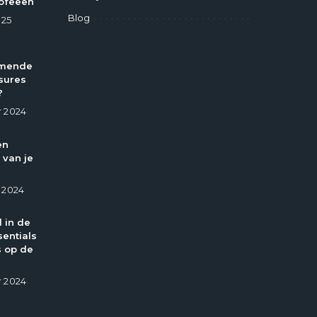
ofeeën
Blog
025
omende
sures
?
 2024
en
 van je
 2024
l in de
entials
 op de
 2024