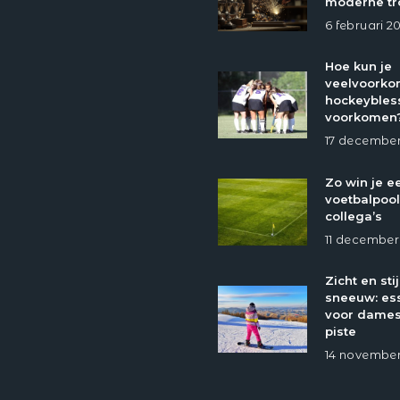
moderne tr
6 februari 2
Hoe kun je
veelvoork
hockeybles
voorkomen
17 december
Zo win je e
voetbalpool
collega’s
11 december
Zicht en stij
sneeuw: ess
voor dames
piste
14 november