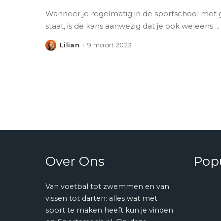
Wanneer je regelmatig in de sportschool met 
staat, is de kans aanwezig dat je ook weleens
...
Lilian
9 maart 2023
Posted
by
Over Ons
Popu
Van voetbal tot zwemmen en van
vissen tot darten: alles wat met
sport te maken heeft kun je vinden