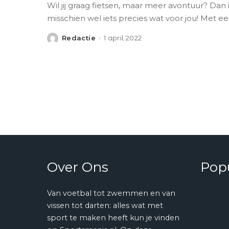
Wil jij graag fietsen, maar meer avontuur? Dan 
misschien wel iets precies wat voor jou! Met e
Redactie
1 april 2022
Posted
by
Over Ons
Popu
Van voetbal tot zwemmen en van
vissen tot darten: alles wat met
sport te maken heeft kun je vinden