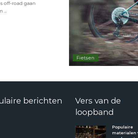
is off-road gaan
en
...
Fietsen
laire berichten
Vers van de
loopband
Populaire
materialen 