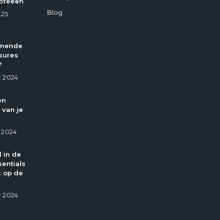
ofeeën
Blog
025
omende
sures
?
 2024
en
 van je
 2024
l in de
entials
 op de
 2024