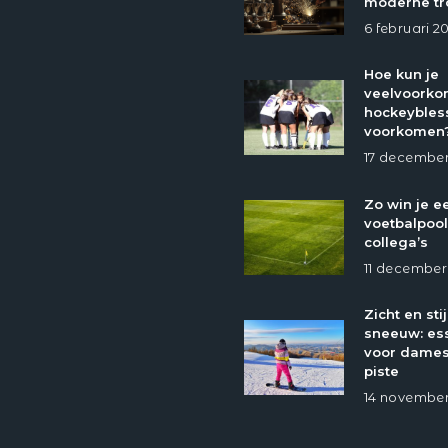
moderne tr
6 februari 2
Hoe kun je
veelvoork
hockeybles
voorkomen
17 december
Zo win je e
voetbalpool
collega’s
11 december
Zicht en stij
sneeuw: ess
voor dames
piste
14 november