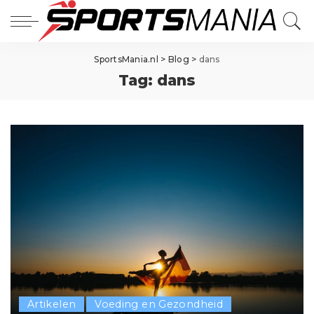
SportsMania.nl
>
Blog
>
dans
Tag:
dans
Artikelen
Voeding en Gezondheid