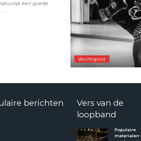
atuurlijk een goede
e
...
Vechtsport
laire berichten
Vers van de
loopband
Populaire
materialen 