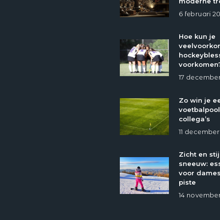
moderne tr
6 februari 2
Hoe kun je
veelvoork
hockeybles
voorkomen
17 december
Zo win je e
voetbalpool
collega’s
11 december
Zicht en stij
sneeuw: ess
voor dames
piste
14 november