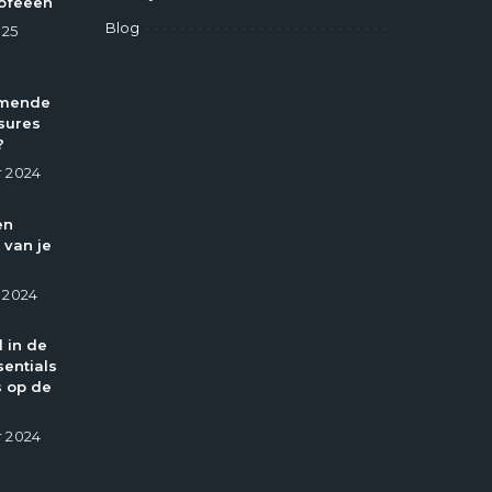
ofeeën
Blog
025
omende
sures
?
 2024
en
 van je
 2024
l in de
entials
 op de
 2024