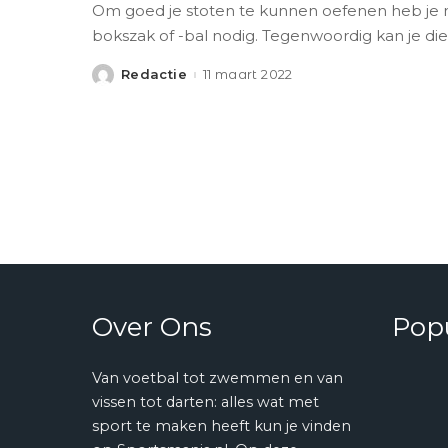
Om goed je stoten te kunnen oefenen heb je n
bokszak of -bal nodig. Tegenwoordig kan je di
Redactie
11 maart 2022
Posted
by
Over Ons
Popu
Van voetbal tot zwemmen en van
vissen tot darten: alles wat met
sport te maken heeft kun je vinden