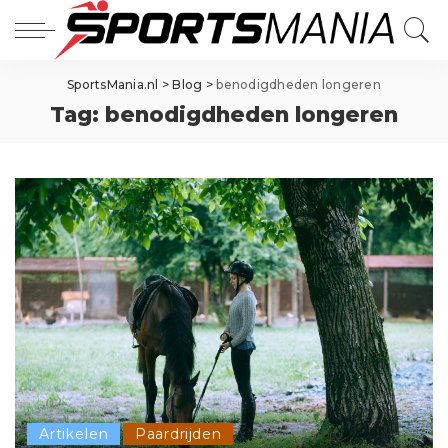
SportsMania.nl
>
Blog
>
benodigdheden longeren
Tag:
benodigdheden longeren
Artikelen
Paardrijden