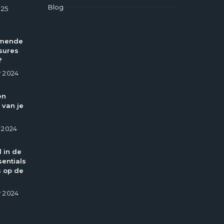
Blog
025
omende
sures
?
 2024
en
 van je
 2024
l in de
entials
 op de
 2024