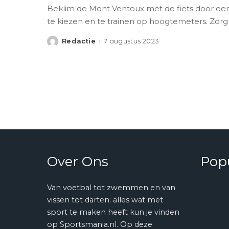
Beklim de Mont Ventoux met de fiets door eer
te kiezen en te trainen op hoogtemeters. Zor
Redactie
7 augustus 2023
Posted
by
Over Ons
Popu
Van voetbal tot zwemmen en van
vissen tot darten: alles wat met
sport te maken heeft kun je vinden
op Sportsmania.nl. Op deze