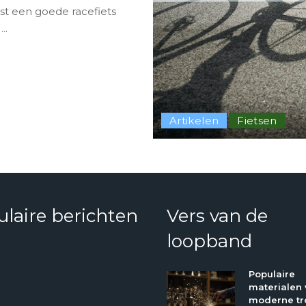
st een goede racefiets
g
...
Artikelen
Fietsen
laire berichten
Vers van de
loopband
Populaire
materialen 
moderne tr