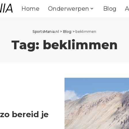
Home
Onderwerpen
Blog
A
Binnensporten
Outdoor
Fitness
Fietsen
Binnensporten
Outdoor
SportsMania.nl
>
Blog
>
beklimmen
Crossfit
Kamperen
Tag:
beklimmen
Fitness
Vechtsporten
Fietsen
Klimmen
Crossfit
Yoga & Pilates
Kamperen
Atletiek
Vechtsporten
Darts
Klimmen
Paardrijden
Yoga & Pilates
Atletiek
Hengelsport
Darts
Paardrijden
Zwemmen
Hengelsport
Zwemmen
zo bereid je