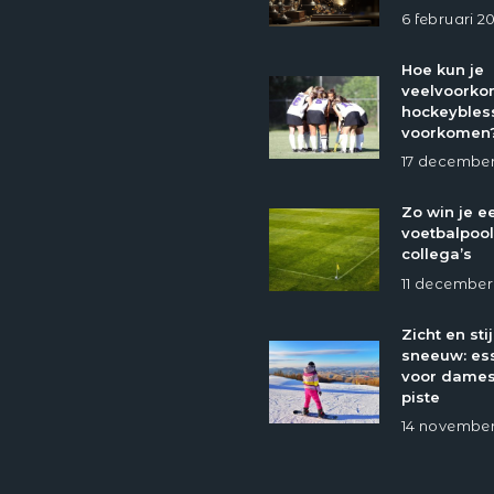
6 februari 2
Hoe kun je
veelvoork
hockeybles
voorkomen
17 december
Zo win je e
voetbalpool
collega’s
11 december
Zicht en stij
sneeuw: ess
voor dames
piste
14 november