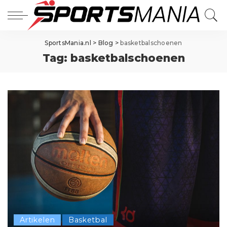
SportsMania.nl
>
Blog
>
basketbalschoenen
Tag:
basketbalschoenen
Artikelen
Basketbal