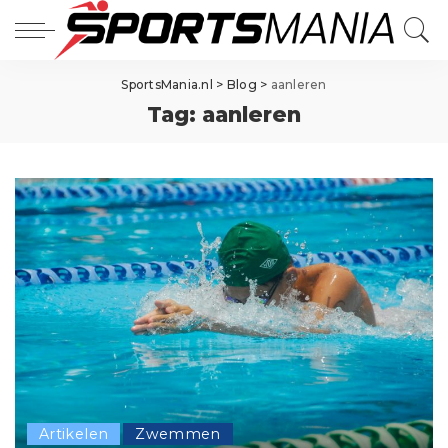
SportsMania.nl
>
Blog
>
aanleren
Tag:
aanleren
Artikelen
Zwemmen