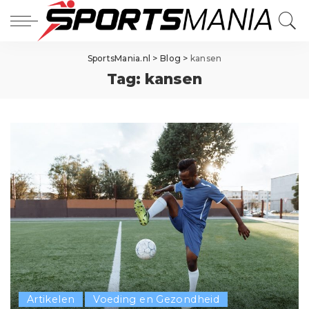
SportsMania.nl
>
Blog
>
kansen
Tag:
kansen
Artikelen
Voeding en Gezondheid