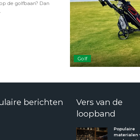
 op de golfbaan? Dan
.
Golf
laire berichten
Vers van de
loopband
Populaire
materialen 