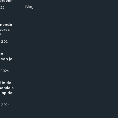
ofeeën
Blog
025
omende
sures
?
 2024
en
 van je
 2024
l in de
entials
 op de
 2024