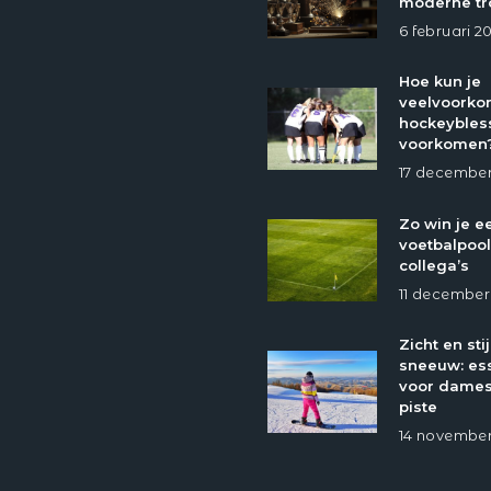
moderne tr
6 februari 2
Hoe kun je
veelvoork
hockeybles
voorkomen
17 december
Zo win je e
voetbalpool
collega’s
11 december
Zicht en stij
sneeuw: ess
voor dames
piste
14 november