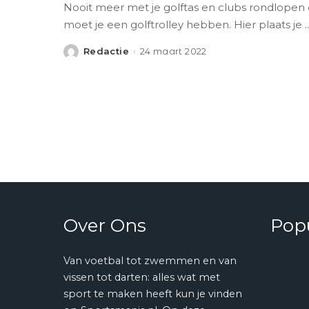
Nooit meer met je golftas en clubs rondlopen
moet je een golftrolley hebben. Hier plaats je
..
Redactie
24 maart 2022
Posted
by
Over Ons
Popu
Van voetbal tot zwemmen en van
vissen tot darten: alles wat met
sport te maken heeft kun je vinden